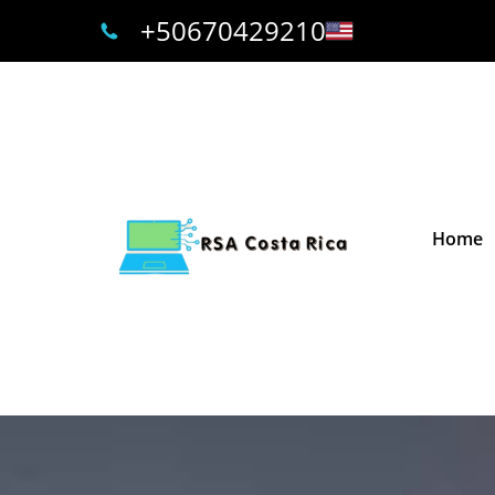
+50670429210
Home